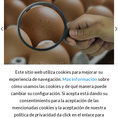
Controles Preventivos
Consumo Humano
Este sitio web utiliza cookies para mejorar su
experiencia de navegación.
Más información
sobre
cómo usamos las cookies y de qué manera puede
cambiar su configuración. Si acepta está dando su
consentimiento para la aceptación de las
Brasil
·
México
· Centroamérica · Venezuela ·
Estados Unidos
·
Atención al cliente:
info@global-foodsafety.com
mencionadas cookies y la aceptación de nuestra
política de privacidad da click en el enlace para