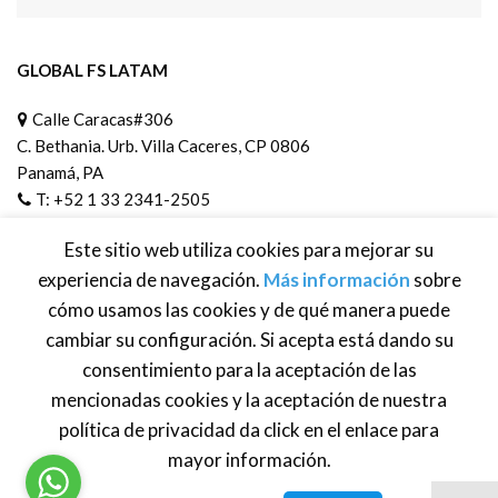
GLOBAL FS LATAM
Calle Caracas#306
C. Bethania. Urb. Villa Caceres, CP 0806
Panamá, PA
T: +52 1 33 2341-2505
info@global-foodsafety.com
Este sitio web utiliza cookies para mejorar su
experiencia de navegación.
Más información
sobre
cómo usamos las cookies y de qué manera puede
cambiar su configuración. Si acepta está dando su
consentimiento para la aceptación de las
Brasil
·
México
· Centroamérica · Venezuela ·
Estados Unidos
·
Atención al cliente:
info@global-foodsafety.com
mencionadas cookies y la aceptación de nuestra
política de privacidad da click en el enlace para
mayor información.
Políticas de Privacidad
· Global FS® Trademark 2021.